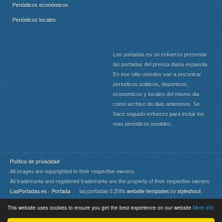
Periódicos económicos
Periódicos locales
Las portadas es un esfuerzo presentar
las portadas del prensa diaria espanola.
En ese sitio ustedes van a encontrar
periodicos politicos, deportivos,
economicos y locales del mismo dia
como archivo de dias anteriores. Se
hace seguido esfuerzo para incluir los
mas periodicos posibles.
Política de privacidad
All images are copyrighted to their respective owners.
All trademarks and registered trademarks are the property of their respective owners.
LasPortadas.es - Portada
las portadas 0.208s
website templates
by
styleshout
This website uses cookies to ensure you get the best experience on our website
More info
Portada
|
Top