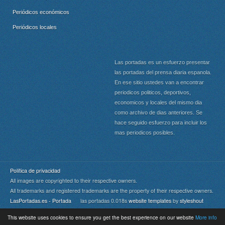
Periódicos económicos
Periódicos locales
Las portadas es un esfuerzo presentar
las portadas del prensa diaria espanola.
En ese sitio ustedes van a encontrar
periodicos politicos, deportivos,
economicos y locales del mismo dia
como archivo de dias anteriores. Se
hace seguido esfuerzo para incluir los
mas periodicos posibles.
Política de privacidad
All images are copyrighted to their respective owners.
All trademarks and registered trademarks are the property of their respective owners.
LasPortadas.es - Portada
las portadas 0.018s
website templates
by
styleshout
This website uses cookies to ensure you get the best experience on our website
More info