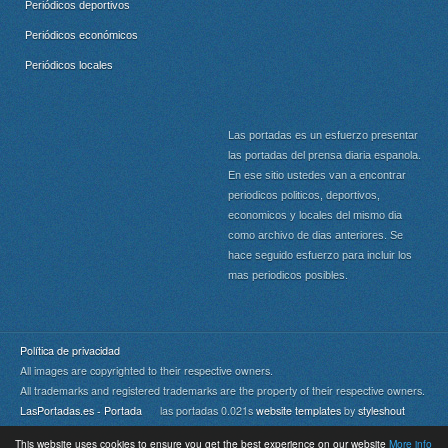
Periódicos deportivos
Periódicos económicos
Periódicos locales
Las portadas es un esfuerzo presentar
las portadas del prensa diaria espanola.
En ese sitio ustedes van a encontrar
periodicos politicos, deportivos,
economicos y locales del mismo dia
como archivo de dias anteriores. Se
hace seguido esfuerzo para incluir los
mas periodicos posibles.
Política de privacidad
All images are copyrighted to their respective owners.
All trademarks and registered trademarks are the property of their respective owners.
LasPortadas.es - Portada
las portadas 0.021s
website templates
by
styleshout
This website uses cookies to ensure you get the best experience on our website
More info