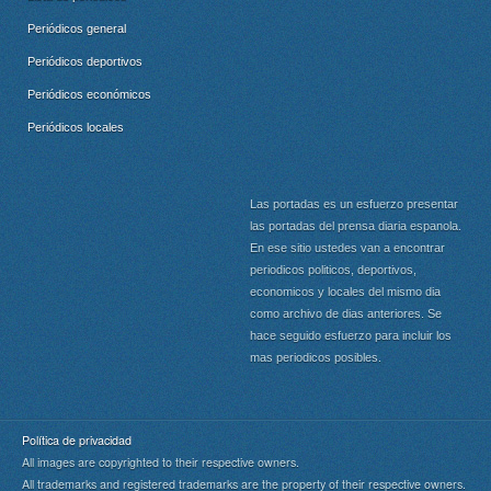
Periódicos general
Periódicos deportivos
Periódicos económicos
Periódicos locales
Las portadas es un esfuerzo presentar
las portadas del prensa diaria espanola.
En ese sitio ustedes van a encontrar
periodicos politicos, deportivos,
economicos y locales del mismo dia
como archivo de dias anteriores. Se
hace seguido esfuerzo para incluir los
mas periodicos posibles.
Política de privacidad
All images are copyrighted to their respective owners.
All trademarks and registered trademarks are the property of their respective owners.