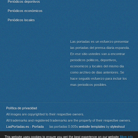
Periódicos deportivos
Periódicos económicos
Periódicos locales
Las portadas es un esfuerzo presentar
las portadas del prensa diaria espanola.
En ese sitio ustedes van a encontrar
periodicos politicos, deportivos,
economicos y locales del mismo dia
como archivo de dias anteriores. Se
hace seguido esfuerzo para incluir los
mas periodicos posibles.
Política de privacidad
All images are copyrighted to their respective owners.
All trademarks and registered trademarks are the property of their respective owners.
LasPortadas.es - Portada
las portadas 0.005s
website templates
by
styleshout
This website uses cookies to ensure you get the best experience on our website
More info