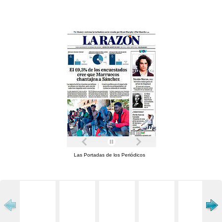
B. RAMON

Revientan los

cristales de la

farmacia de Bauzá

EL CANDIDATO DE CS

VINCULA LOS DAÑOS A LA

CAMPAÑA DE PODEMOS

EN SU CONTRA P 4

Podemos tenía

motivos para

expulsar a Huertas

EL SUPREMO CONFIRMA

LA EXPULSIÓN DE LA

DIPUTADA REGIONAL P 3

Iglesias recurre a las ‘kellys’

El líder de Podemos denuncia la precariedad de las camareras de piso en un acto 
Debate electoral

hoy en Diario

de Mallorca

LA CITA DE LOS CABEZAS

Las Portadas de los Periódicos
DE LISTA AL 28A ES EN EL

CLUB A LAS 19 HORAS P 4

HERMANAS CLARISAS

Una soldado británica le corta

el cuello a una compañera cabo

en una discoteca de Magaluf

encuentra en Son Espases en estado crítico

Ambas son miembros de la Armada P 20
