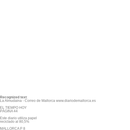
Recognized text
:
La Almudaina - Correo de Mallorca www.diariodemallorca.es

EL TIEMPO HOY

PÁGINA 44

Este diario utiliza papel

reciclado al 80,5%

MALLORCA P 8
