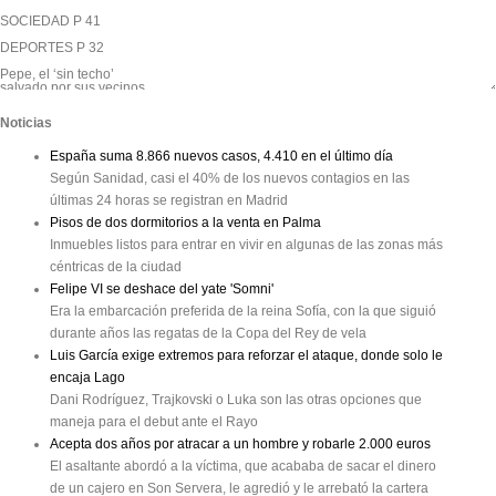
SOCIEDAD P 41

DEPORTES P 32

Pepe, el ‘sin techo’

salvado por sus vecinos

La mejor danza

Noticias
se instala en Palma

Alba Torrens

España suma 8.866 nuevos casos, 4.410 en el último día
Según Sanidad, casi el 40% de los nuevos contagios en las
LE LLEVARON AL HOSPITAL AL SUFRIR UNA ARRITMIA

últimas 24 horas se registran en Madrid
Pentacampeona de Europa de básquet

Pisos de dos dormitorios a la venta en Palma
“Estoy feliz, pero

Inmuebles listos para entrar en vivir en algunas de las zonas más
quiero más títulos”

céntricas de la ciudad
Hay programados un

total de 19 espectáculos

Felipe VI se deshace del yate 'Somni'
Era la embarcación preferida de la reina Sofía, con la que siguió
Año LXV | Número 22.368 | Directora Maria Ferrer Oliver | Calle Puerto Rico Nº15.
durante años las regatas de la Copa del Rey de vela
28A

Luis García exige extremos para reforzar el ataque, donde solo le
PRECIO

encaja Lago
1,30 EUROS

Dani Rodríguez, Trajkovski o Luka son las otras opciones que
MARTES, 16 DE ABRIL DE 2019

maneja para el debut ante el Rayo
26M  ELECCIONES

Acepta dos años por atracar a un hombre y robarle 2.000 euros
Pablo Iglesias, ayer en

la plaza de España,

El asaltante abordó a la víctima, que acababa de sacar el dinero
abrazado por

simpatizantes.

de un cajero en Son Servera, le agredió y le arrebató la cartera