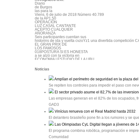
Diario

de Burgos

las para la

Viens, 6 de julio de 2018 Número 40.789

de la AP1,50

OPERACIÓN

LUZ CASAL CANTANTE

ACEPTO CUALQUIER

AÑORANZA

Seis participantes cuentan sus

historins de ida y vuelta cvzoYz1 una divertida competición 
EL GRAN PRIX DE

LOS FAMOSOS

018POSTURA SI ES HONESTA

a se alzó con la victoria en

ECONOMIA I ESTUDIO DE LA UBU

La industria ha

promovido

Noticias
1.200 millones

de inversión en

Sol0 Cinco anos

Amplían el perímetro de seguridad en la plaza del
l 75% de las empresas burgalesas ha renovado

equipos o procesos de producción desde 2013

Se repiten los controles para impedir el paso con neve
El 2096 ha ampliado sus instalaciones

El sector privado asume el 82,7% de las inversio
ouooser

POLITICA | PRIMARIAS EN EL PARTIDO POPULAR

Las empresas generan en el 82% de los ocupados, fre
Sáenz de Santamaría y Casado

se disputarán la presidencia

GAD3
del PP tras superar a Cospedal

La vallisoletana, la más apoyada en Burgos, logra el

Vinícius renueva con el Real Madrid hasta 2032
37% de los votos y el palentino el 34%. La exministra

El delantero brasileño pone fin a los rumores y se qu
de Defensa se queda fuera de la lucha suRcoSESPAAYSS

CORTES REGIONALES

Las Olimpiadas CyL Digital llegan a jóvenes de 1
SION DE INVESTIGACION

José María Leal asegura que

El programa combina robótica, programación e impresi
Arribas fue tratado «como un

Comunidad
MUSICA EN LA UBU
