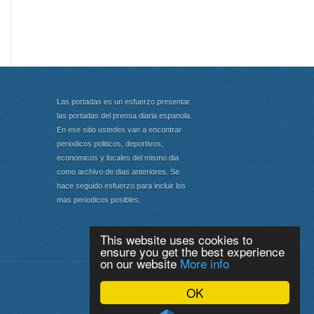
Las portadas es un esfuerzo presentar
las portadas del prensa diaria espanola.
En ese sitio ustedes van a encontrar
periodicos politicos, deportivos,
economicos y locales del mismo dia
como archivo de dias anteriores. Se
hace seguido esfuerzo para incluir los
mas periodicos posibles.
This website uses cookies to
ensure you get the best experience
on our website
More info
Portada
|
Top
OK