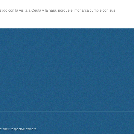
ido con la visita a Ceuta y la hará, porque el monarca cumple con sus
of their respective owners.