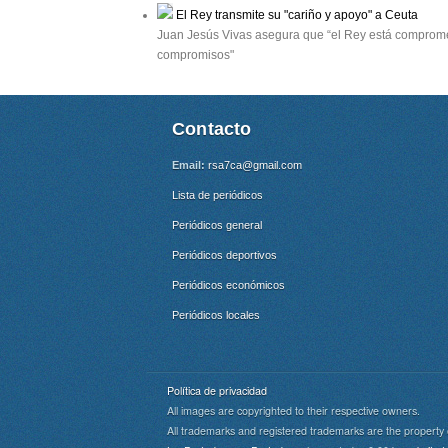
EL RITMO INUNDA

El Rey transmite su "cariño y apoyo" a Ceuta
EL TABLERO

cliente más en Caja de Burgos.

Juan Jesús Vivas asegura que “el Rey está compromet
ADEMÁS..

amero al aire libre del Hospital

compromisos"
del Rey se lena

Detienen en Burgos a un os trabajadores de la

búlgaro que mató ern

Berlín a una joven a quien nuevo peaje atajaría la

intentó violar despoblación RGoS

Contacto
AP-1 sostienen que un

a rebosar de un publico avido de disfrutar con la

mezcla de esti

rupo vasco Huntza

Email:
rsa7ca@gmail.com
Lista de periódicos
Periódicos general
Periódicos deportivos
Periódicos económicos
Periódicos locales
Política de privacidad
All images are copyrighted to their respective owners.
All trademarks and registered trademarks are the property 