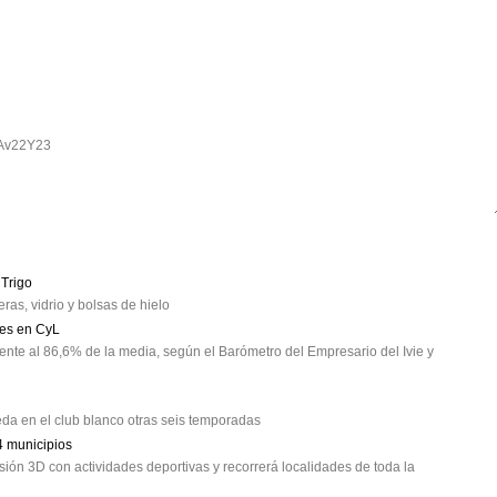
CAv22Y23

 Trigo
ras, vidrio y bolsas de hielo
nes en CyL
nte al 86,6% de la media, según el Barómetro del Empresario del Ivie y
eda en el club blanco otras seis temporadas
4 municipios
ón 3D con actividades deportivas y recorrerá localidades de toda la